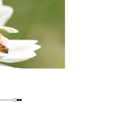
―――□■■