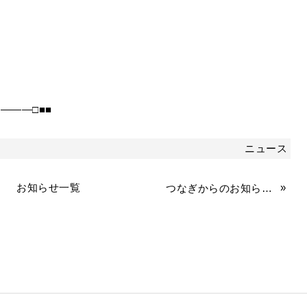
―――□■■
ニュース
お知らせ一覧
»
つなぎからのお知らせを更新していきます